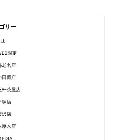
ゴリー
LL
WEB限定
海老名店
小田原店
三軒茶屋店
平塚店
藤沢店
本厚木店
MEDIA