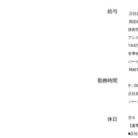
給与
正社
固定給
技術売
アシ
19.
冬季
パー
時給1
勤務時間
9：0
正社員
パー
月６
休日
【夏
■正社