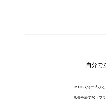
自分で
M.O.E.では一
店長を経てFC（フ