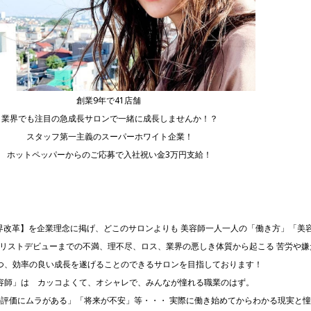
創業9年で41店舗
業界でも注目の急成長サロンで一緒に成長しませんか！？
スタッフ第一主義のスーパーホワイト企業！
ホットペッパーからのご応募で入社祝い金3万円支給！
業界改革】を企業理念に掲げ、どこのサロンよりも 美容師一人一人の「働き方」「美
リストデビューまでの不満、理不尽、ロス、業界の悪しき体質から起こる 苦労や嫌
つ、効率の良い成長を遂げることのできるサロンを目指しております！
容師」は カッコよくて、オシャレで、みんなが憧れる職業のはず。
評価にムラがある」「将来が不安」等・・・ 実際に働き始めてからわかる現実と憧