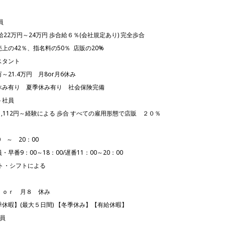
員
22万円～24万円 歩合給６％(会社規定あり) 完全歩合
上の42％、指名料の50％ 店販の20%
スタント
6万～21.4万円 月8or月6休み
休み有り 夏季休み有り
社会保険完備
ト社員
,112円～経験による 歩合 すべての雇用形態で店販 ２０％
0 ～ 20：00
・早番9：00～18：00/遅番11：00～20：00
ト・シフトによる
 ｏｒ 月８ 休み
季休暇】(最大５日間) 【冬季休み】【有給休暇】
員