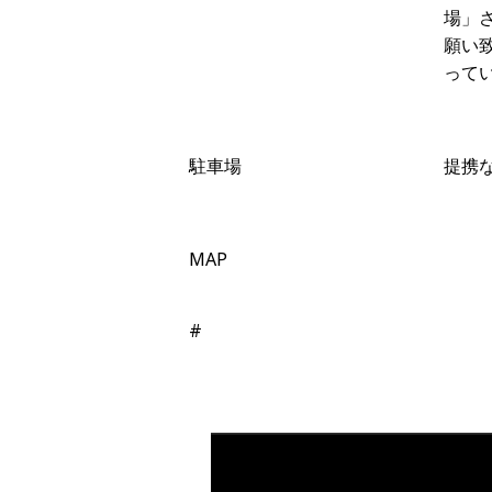
場」
願い
ってい
駐車場
提携
MAP
#