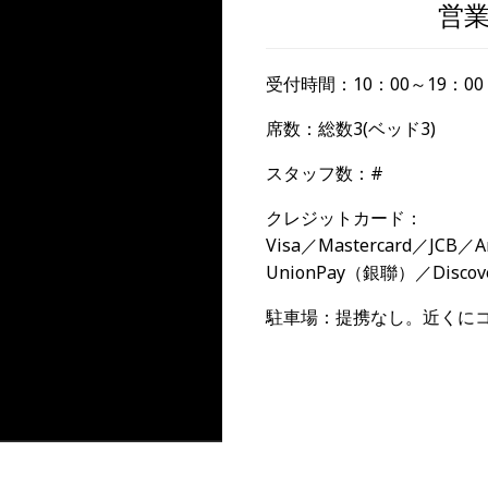
営
受付時間：
10：00～19：00
席数：
総数3(ベッド3)
スタッフ数：
#
クレジットカード：
Visa／Mastercard／JCB／Am
UnionPay（銀聯）／Discov
駐車場：
提携なし。近くに